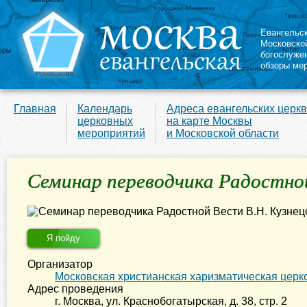
Евангельс
Московско
богослуже
обзоры ме
Главная
Календарь
Адреса евангельских церк
церковных
на карте Москвы
мероприятий
и Московской области
Семинар переводчика Радостной
Я пойду
Организатор
Московская христианская харизматическая церк
Адрес проведения
г. Москва
,
ул. Краснобогатырская, д. 38, стр. 2