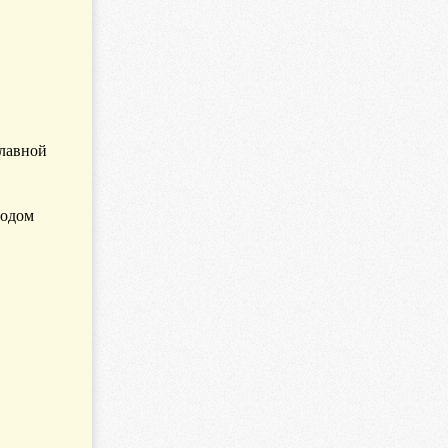
славной
водом