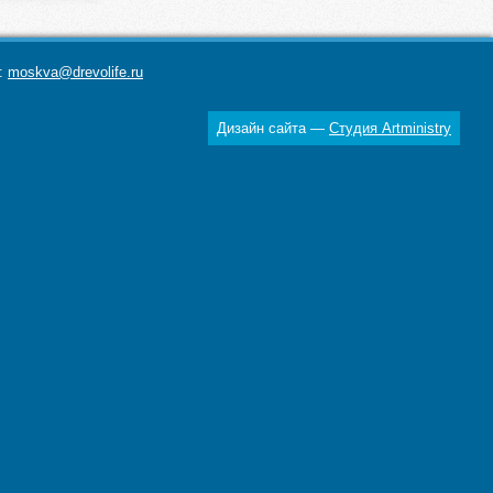
а:
moskva@drevolife.ru
Дизайн сайта —
Студия Artministry