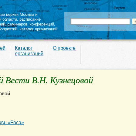
кие церкви Москвы и
й области
,
расписание
ний
,
семинаров
,
конференций
,
роприятий,
каталог организаций
вей
Каталог
О проекте
организаций
 Вести В.Н. Кузнецовой
овь «Роса»