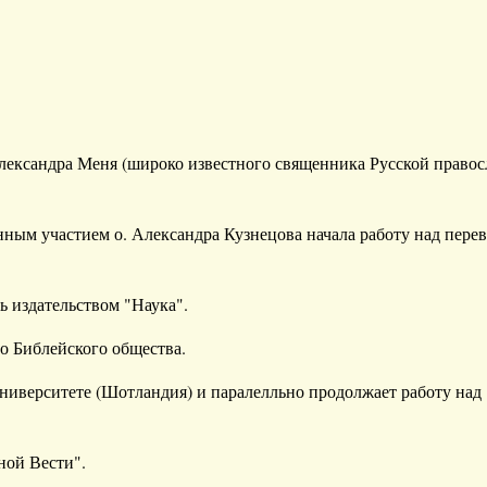
Александра Меня (широко известного священника Русской право
нным участием о. Александра Кузнецова начала работу над пере
ь издательством "Наука".
го Библейского общества.
университете (Шотландия) и паралелльно продолжает работу над
ной Вести".