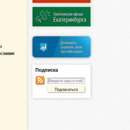
Добавить
а
церковь или
организацию
слание
Подписка