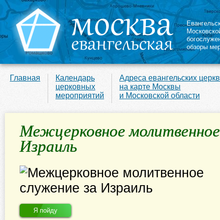
Евангельс
Московско
богослуже
обзоры ме
Главная
Календарь
Адреса евангельских церк
церковных
на карте Москвы
мероприятий
и Московской области
Межцерковное молитвенное
Израиль
Я пойду