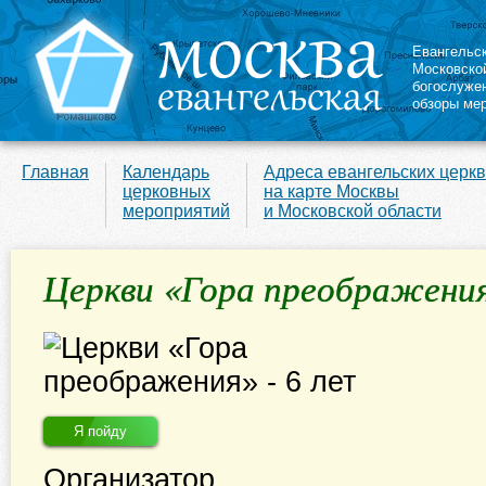
Евангельс
Московско
богослуже
обзоры ме
Главная
Календарь
Адреса евангельских церк
церковных
на карте Москвы
мероприятий
и Московской области
Церкви «Гора преображения
Я пойду
Организатор