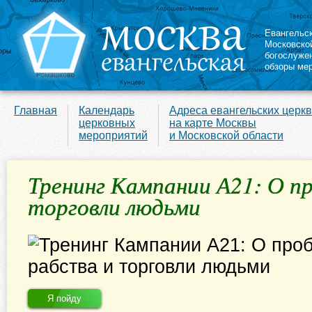
Евангельс
Московско
богослуже
обзоры ме
Главная
Календарь
Адреса евангельских церк
церковных
на карте Москвы
мероприятий
и Московской области
Тренинг Кампании А21: О п
торговли людьми
Я пойду