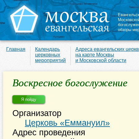
Евангельс
Московско
богослуже
обзоры ме
Главная
Календарь
Адреса евангельских церк
церковных
на карте Москвы
мероприятий
и Московской области
Воскресное богослужение
Я пойду
Организатор
Церковь «Еммануил»
Адрес проведения