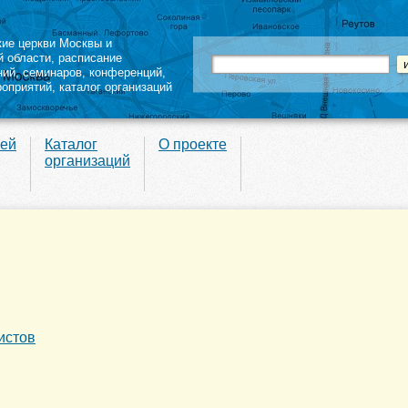
кие церкви Москвы и
й области
,
расписание
ний
,
семинаров
,
конференций
,
роприятий,
каталог организаций
вей
Каталог
О проекте
организаций
истов