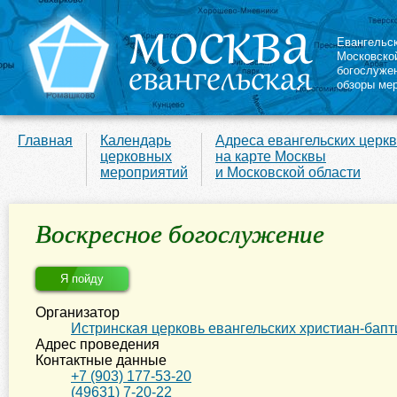
Евангельс
Московско
богослуже
обзоры ме
Главная
Календарь
Адреса евангельских церк
церковных
на карте Москвы
мероприятий
и Московской области
Воскресное богослужение
Я пойду
Организатор
Истринская церковь евангельских христиан-бапт
Адрес проведения
Контактные данные
+7 (903) 177-53-20
(49631) 7-20-22