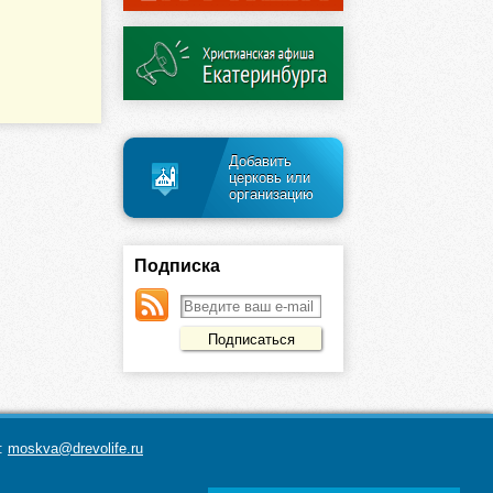
Добавить
церковь или
организацию
Подписка
а:
moskva@drevolife.ru