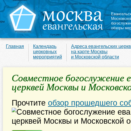
Евангельс
Московско
богослуже
обзоры ме
Главная
Календарь
Адреса евангельских церк
церковных
на карте Москвы
мероприятий
и Московской области
Совместное богослужение е
церквей Москвы и Московск
Прочтите
обзор прошедшего со