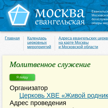
Евангельс
Московско
богослуже
обзоры ме
Главная
Календарь
Адреса евангельских церк
церковных
на карте Москвы
мероприятий
и Московской области
Молитвенное служение
Я пойду
Организатор
Церковь ХВЕ «Живой родни
Адрес проведения