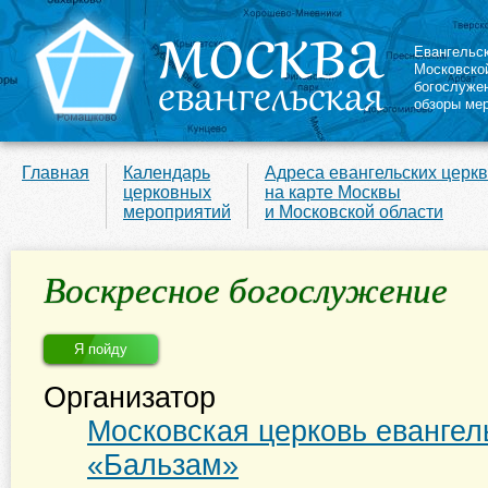
Евангельс
Московско
богослуже
обзоры ме
Главная
Календарь
Адреса евангельских церк
церковных
на карте Москвы
мероприятий
и Московской области
Воскресное богослужение
Я пойду
Организатор
Московская церковь евангел
«Бальзам»