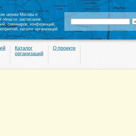
кие церкви Москвы и
й области
,
расписание
ний
,
семинаров
,
конференций
,
роприятий,
каталог организаций
вей
Каталог
О проекте
организаций