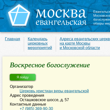
Евангельс
Московско
богослуже
обзоры ме
Главная
Календарь
Адреса евангельских церк
церковных
на карте Москвы
мероприятий
и Московской области
Воскресное богослужение
Я пойду
Организатор
Церковь христиан веры евангельской
Адрес проведения
Осташковское шоссе, д. 57
Контактные данные
+7 (985) 369-90-30