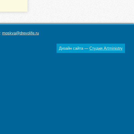
а:
moskva@drevolife.ru
Дизайн сайта —
Студия Artministry