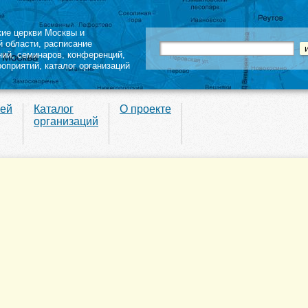
кие церкви Москвы и
й области
,
расписание
ний
,
семинаров
,
конференций
,
роприятий,
каталог организаций
вей
Каталог
О проекте
организаций