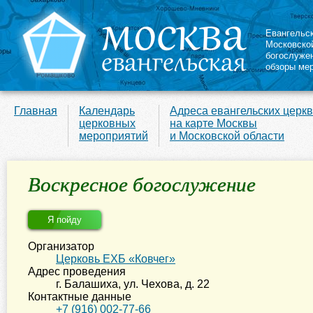
Евангельс
Московско
богослуже
обзоры ме
Главная
Календарь
Адреса евангельских церк
церковных
на карте Москвы
мероприятий
и Московской области
Воскресное богослужение
Я пойду
Организатор
Церковь ЕХБ «Ковчег»
Адрес проведения
г. Балашиха
,
ул. Чехова, д. 22
Контактные данные
+7 (916) 002-77-66