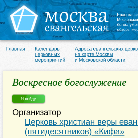
Евангельс
Московско
богослуже
обзоры ме
Главная
Календарь
Адреса евангельских церк
церковных
на карте Москвы
мероприятий
и Московской области
Воскресное богослужение
Я пойду
Организатор
Церковь христиан веры еван
(пятидесятников) «Кифа»