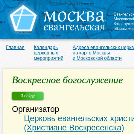
Евангельс
Московско
богослуже
обзоры ме
Главная
Календарь
Адреса евангельских церк
церковных
на карте Москвы
мероприятий
и Московской области
Воскресное богослужение
Я пойду
Организатор
Церковь евангельских христ
(Христиане Воскресенска)