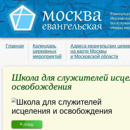
Евангельс
Московско
богослуже
обзоры ме
Главная
Календарь
Адреса евангельских церк
церковных
на карте Москвы
мероприятий
и Московской области
Школа для служителей исце
освобождения
Я пойду