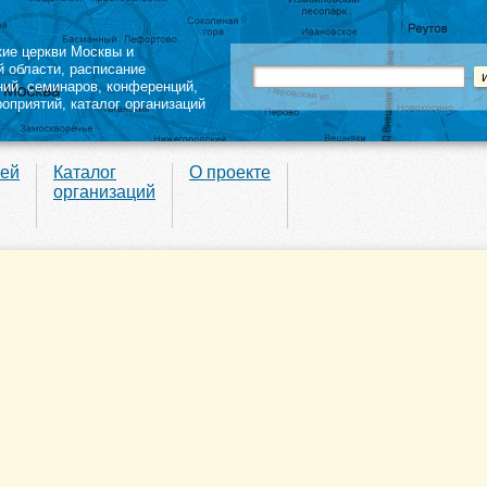
кие церкви Москвы и
й области
,
расписание
ний
,
семинаров
,
конференций
,
роприятий,
каталог организаций
вей
Каталог
О проекте
организаций