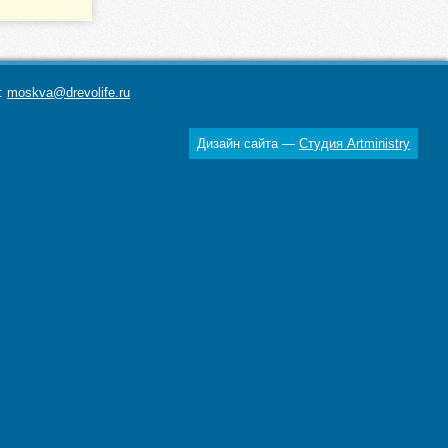
а:
moskva@drevolife.ru
Дизайн сайта —
Студия Artministry