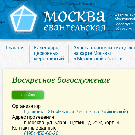
Евангельс
Московско
богослуже
обзоры ме
Главная
Календарь
Адреса евангельских церк
церковных
на карте Москвы
мероприятий
и Московской области
Воскресное богослужение
Я пойду
Организатор
Церковь ЕХБ «Благая Весть» (на Войковской)
Адрес проведения
г. Москва
,
ул. Клары Цеткин, д. 25ж, корп. 4
Контактные данные
(495) 450-66-26