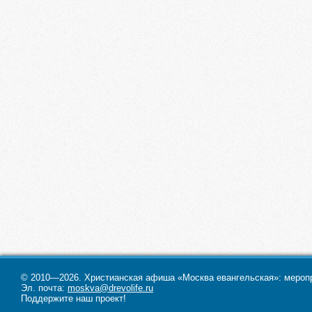
© 2010—2026. Христианская афиша «Москва евангельская»: меропри
Эл. почта:
moskva@drevolife.ru
Поддержите наш проект!