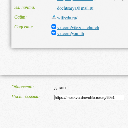
Эл. почта
dochtsarya@mail.ru
Сайт
wifezda.ru/
Соцсети
vk.com/vifezda_church
vk.com/you_th
Обновлено
давно
Пост. ссылка