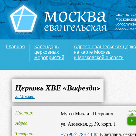
Евангельс
Московско
богослуже
обзоры ме
Главная
Календарь
Адреса евангельских церк
церковных
на карте Москвы
мероприятий
и Московской области
Церковь ХВЕ «Вифезда»
г. Москва
Пастор
Числ
Мурза Михаил Петрович
сайте
Я 
Адрес
ул. Азовская, д. 39, корп. 1
Телефон
+7 (905) 783-44-85
(Светлана, секре