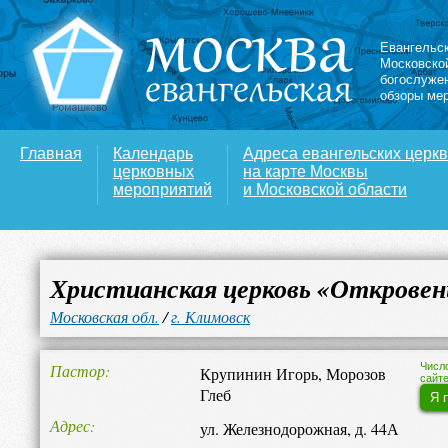
Евангельс
Московско
богослуже
обзоры ме
Главная
Календарь
Адреса евангельских церк
церковных
на карте Москвы
мероприятий
и Московской области
Христианская церковь «Откровен
Московская обл.
/
г. Климовск
Пастор
Числ
Крупинин Игорь, Морозов
сайте
Глеб
Я 
Адрес
ул. Железнодорожная, д. 44А