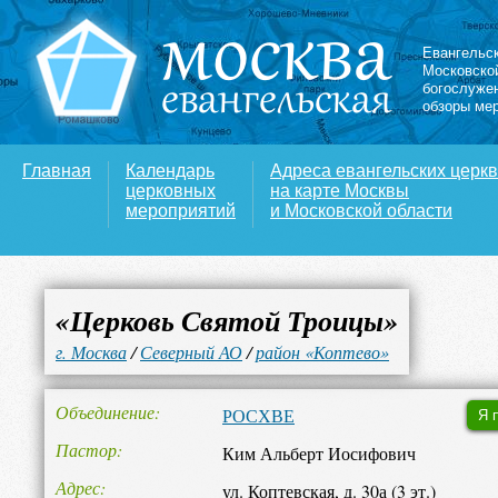
Евангельс
Московско
богослуже
обзоры ме
Главная
Календарь
Адреса евангельских церк
церковных
на карте Москвы
мероприятий
и Московской области
«Церковь Святой Троицы»
г. Москва
/
Северный АО
/
район «Коптево»
Объединение
РОСХВЕ
Я 
Пастор
Ким Альберт Иосифович
Адрес
ул. Коптевская, д. 30а (3 эт.)