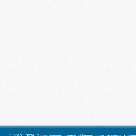
© 2010—2026. Христианская афиша «Москва евангельская»: меропри