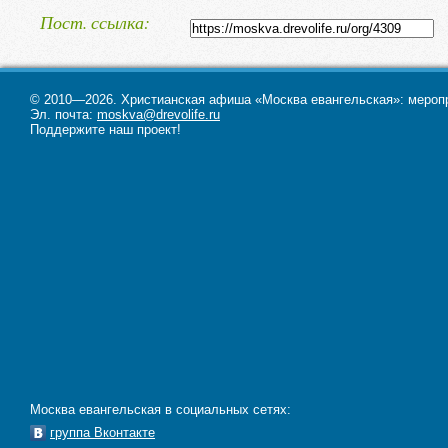
кафе, культпоходы и конференции
Пост. ссылка
пожалуй, самым успешным прое
«Нового поколения» можно счит
выезд по совершенствованию на
© 2010—2026. Христианская афиша «Москва евангельская»: меропри
разговорного английского языка, 
Эл. почта:
moskva@drevolife.ru
Поддержите наш проект!
молодые люди из России и Амер
больше узнают о культуре обеих 
находят новых друзей и, общаясь
с другом, учатся быть здоровыми,
зрелыми и активными членами
общества.
Наши представительства сущест
во многих странах мира — Росси
США, Англии, Венгрии и т. д.
Москва евангельская в социальных сетях:
группа Вконтакте