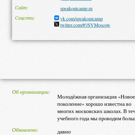
Сайт
speakoutcamp.ru
Соцсети
vk.com/speakoutcamp
twitter.com/#!/SVMoscow
Об организации
Молодёжная организация «Новое
поколение» хорошо известна во
многих московских школах. В те
учебного года мы проводим боль
количество мероприятий: молод
Обновлено
давно
еженедельные встречи, музыкал