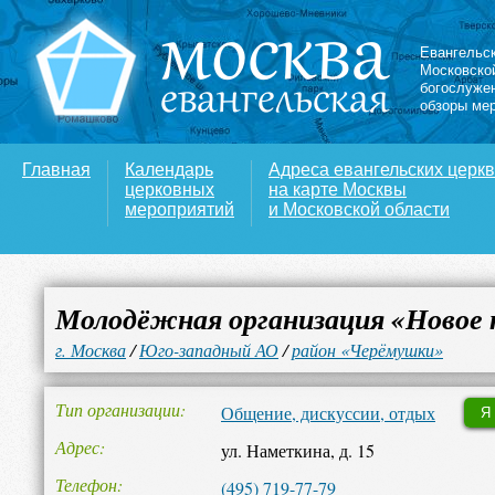
Евангельс
Московско
богослуже
обзоры ме
Главная
Календарь
Адреса евангельских церк
церковных
на карте Москвы
мероприятий
и Московской области
Молодёжная организация «Новое по
г. Москва
/
Юго-западный АО
/
район «Черёмушки»
Тип организации
Общение, дискуссии, отдых
Я
Адрес
ул. Наметкина, д. 15
Телефон
(495) 719-77-79