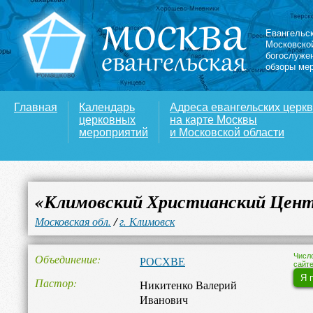
Евангельс
Московско
богослуже
обзоры ме
Главная
Календарь
Адреса евангельских церк
церковных
на карте Москвы
мероприятий
и Московской области
«Климовский Христианский Цен
Московская обл.
/
г. Климовск
Объединение
Числ
РОСХВЕ
сайте
Я 
Пастор
Никитенко Валерий
Иванович