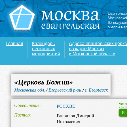
Евангельс
Московско
богослуже
обзоры ме
Главная
Календарь
Адреса евангельских церк
церковных
на карте Москвы
мероприятий
и Московской области
«Церковь Божия»
Московская обл.
/
Егорьевский р-он
/
г. Егорьевск
Объединение
Числ
РОСХВЕ
сайте
Я 
Пастор
Гаврилов Дмитрий
Николаевич