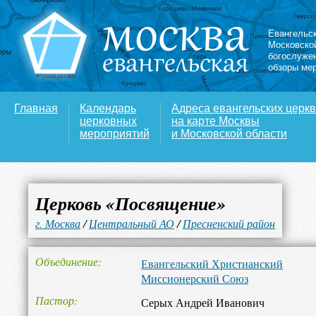
Евангельс
Московско
богослуже
обзоры ме
Главная
Календарь
Адреса евангельских церк
церковных
на карте Москвы
мероприятий
и Московской области
Церковь «Посвящение»
г. Москва
/
Центральный АО
/
Пресненский район
Объединение
Евангельский Христианский
Миссионерский Союз
Пастор
Серых Андрей Иванович