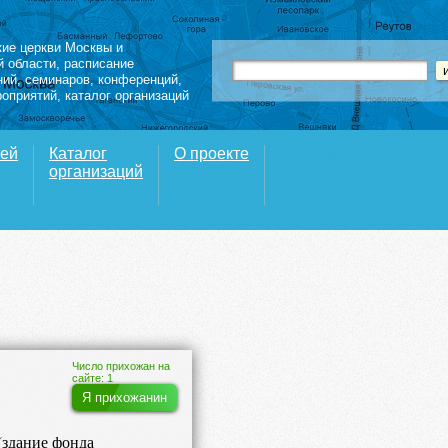
кие церкви Москвы и
й области
,
расписание
ний
,
семинаров
,
конференций
,
роприятий,
каталог организаций
вей
Каталог
О проекте
организаций
Число прихожан на
сайте: 1
Я прихожанин
 (здание фонда