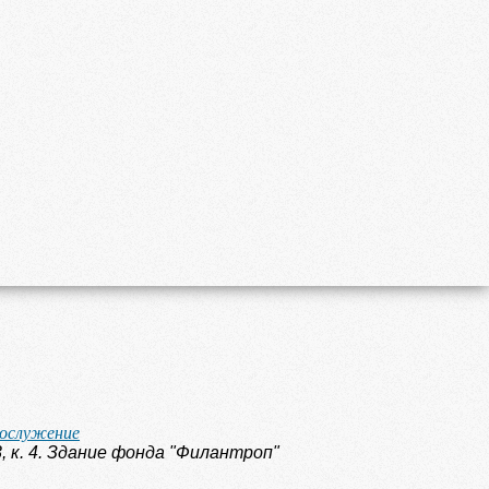
гослужение
3, к. 4. Здание фонда "Филантроп"