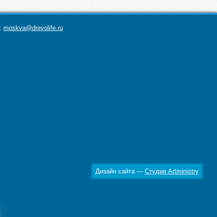
а:
moskva@drevolife.ru
Дизайн сайта —
Студия Artministry