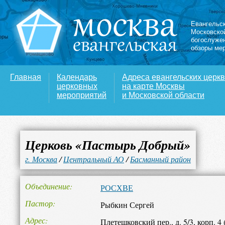
Евангельс
Московско
богослуже
обзоры ме
Главная
Календарь
Адреса евангельских церк
церковных
на карте Москвы
мероприятий
и Московской области
Церковь «Пастырь Добрый»
г. Москва
/
Центральный АО
/
Басманный район
Объединение
РОСХВЕ
Пастор
Рыбкин Сергей
Адрес
Плетешковский пер., д. 5/3, корп. 4