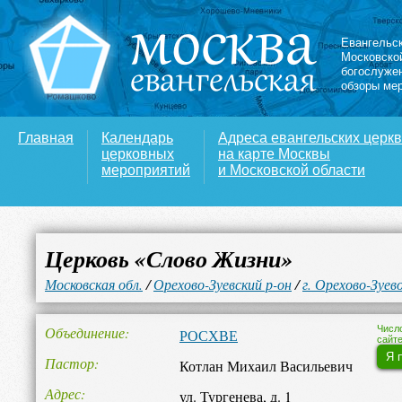
Евангельс
Московско
богослуже
обзоры ме
Главная
Календарь
Адреса евангельских церк
церковных
на карте Москвы
мероприятий
и Московской области
Церковь «Слово Жизни»
Московская обл.
/
Орехово-Зуевский р-он
/
г. Орехово-Зуев
Объединение
Числ
РОСХВЕ
сайте
Я 
Пастор
Котлан Михаил Васильевич
Адрес
ул. Тургенева, д. 1