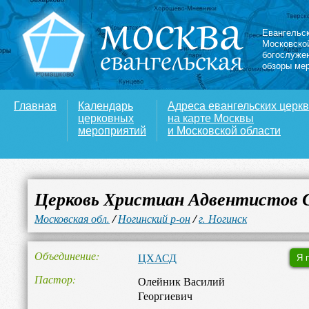
Евангельс
Московско
богослуже
обзоры ме
Главная
Календарь
Адреса евангельских церк
церковных
на карте Москвы
мероприятий
и Московской области
Церковь Христиан Адвентистов 
Московская обл.
/
Ногинский р-он
/
г. Ногинск
Объединение
ЦХАСД
Я 
Пастор
Олейник Василий
Георгиевич