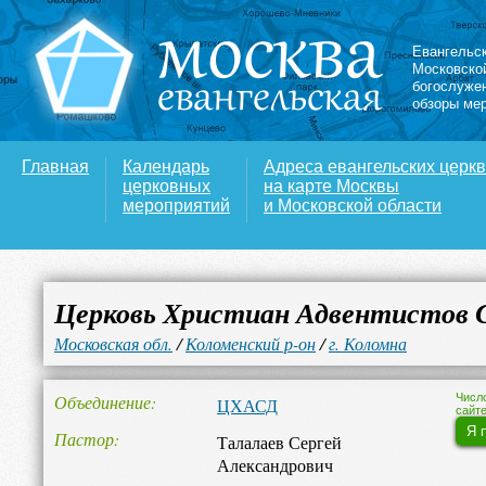
Евангельс
Московско
богослуже
обзоры ме
Главная
Календарь
Адреса евангельских церк
церковных
на карте Москвы
мероприятий
и Московской области
Церковь Христиан Адвентистов 
Московская обл.
/
Коломенский р-он
/
г. Коломна
Объединение
Числ
ЦХАСД
сайте
Я 
Пастор
Талалаев Сергей
Александрович