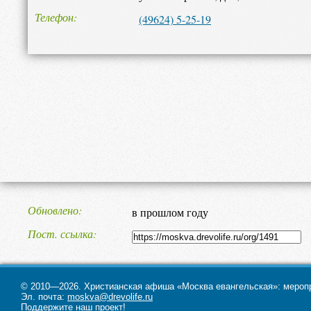
Телефон
(49624) 5-25-19
Обновлено
в прошлом году
Пост. ссылка
© 2010—2026. Христианская афиша «Москва евангельская»: меропри
Эл. почта:
moskva@drevolife.ru
Поддержите наш проект!