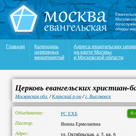
Евангельс
Московско
богослуже
обзоры ме
Главная
Календарь
Адреса евангельских церк
церковных
на карте Москвы
мероприятий
и Московской области
Церковь евангельских христиан-
Московская обл.
/
Клинский р-он
/
г. Высоковск
Объединение
РС ЕХБ
Я 
Пастор
Янина Ермолаевна
Адрес
ул. Октябрьская, д. 5, кв. 6