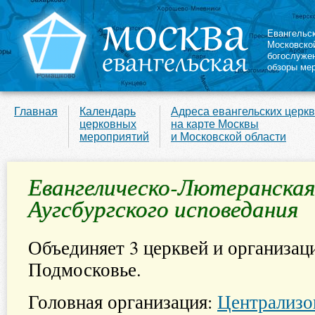
Евангельс
Московско
богослуже
обзоры ме
Главная
Календарь
Адреса евангельских церк
церковных
на карте Москвы
мероприятий
и Московской области
Евангелическо-Лютеранская
Аугсбургского исповедания
Объединяет 3 церквей и организац
Подмосковье.
Головная организация:
Централизо