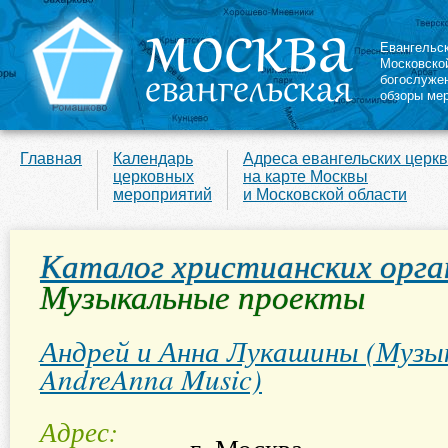
Евангельс
Московско
богослуже
обзоры ме
Главная
Календарь
Адреса евангельских церк
церковных
на карте Москвы
мероприятий
и Московской области
Каталог христианских орга
Музыкальные проекты
Андрей и Анна Лукашины (Музы
AndreAnna Music)
Адрес