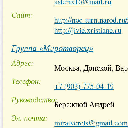
asterix16@mail.ru
Сайт
http://noc-turn.narod.ru/
http://jivie.xristiane.ru
Группа «Миротворец»
Адрес
Москва, Донской, Вар
Телефон
+7 (903) 775-04-19
Руководство
Бережной Андрей
Эл. почта
miratvorets@gmail.com